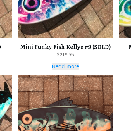
0
Mini Funky Fish Kellye #9 (SOLD)
$
219.95
Read more