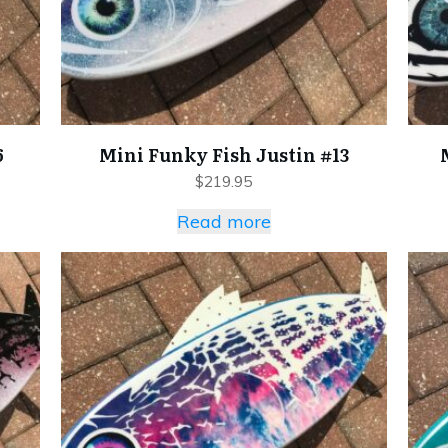
6
Mini Funky Fish Justin #13
$
219.95
Read more