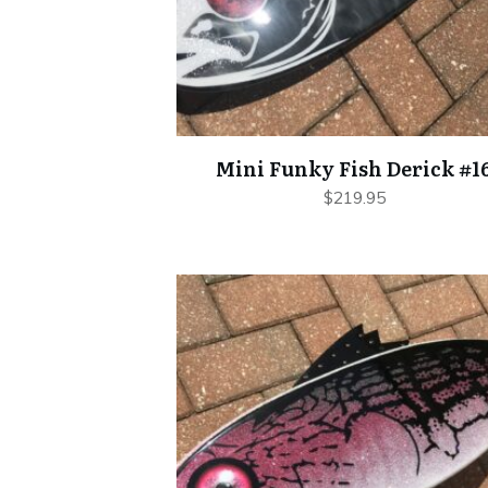
Mini Funky Fish Derick #1
$
219.95